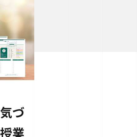
気づ
授業