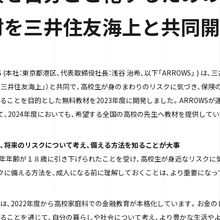
材を三井住友海上と共同開
S (本社：東京都港区、代表取締役社長：浅谷 治希、以下「ARROWS」 ) は
「三井住友海上」）と共同で、高校生が身のまわりのリスクに気づき、保険
ことを目的とした無料教材を2023年度に開発しました。ARROWSが運営
て、2024年度においても、希望する全国の高校の先生へ教材を提供してい
、将来のリスクについて考え、備える方法を知ることが大事
り成年年齢が１８歳に引き下げられたことを受け、高校生が身近なリスクに
クに備える方法を、成人になる前に理解しておくことは、より重要になっ
は、2022年度から高校家庭科での金融教育が本格化しています。お金
ることを通じて、自分の暮らしや社会について考え、より豊かな生活や