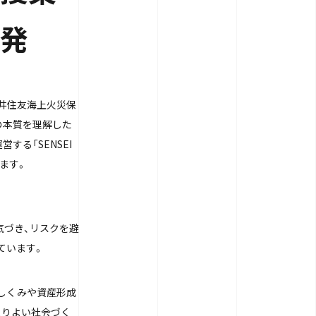
発
、三井住友海上火災保
の本質を理解した
する「SENSEI
ます。
気づき、リスクを避
ています。
のしくみや資産形成
よりよい社会づく