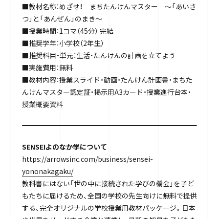
■教材名称：めざせ！ まちたんけんマスター ～「あいさ
つ」と「あんぜん」のまき～
■授業時間：1コマ（45分） 完結
■推奨学年：小学校（2年生）
■推奨科目・単元：生活・たんけんの計画を立てよう
■実施費用：無料
■教材内容：授業スライド・動画・たんけん計画書・まちた
んけんマスター認定証・掲示用A3カード・授業進行台本・
授業概要資料
SENSEIよのなか学について
https://arrowsinc.com/business/sensei-
yononakagaku/
教科書にはない「世の中に接続された学びの機会」を子ど
もたちに届けるため、全国の学校の先生向けに無料で提供
する、完全オリジナルの学校授業用教材パッケージ。日本